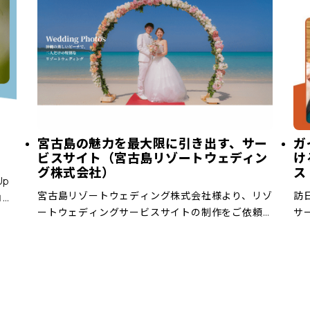
宮古島の魅力を最大限に引き出す、サー
ガ
ビスサイト（宮古島リゾートウェディン
け
グ株式会社）
ス
Up
宮古島リゾートウェディング株式会社様より、リゾ
訪
コー
ートウェディングサービスサイトの制作をご依頼
サ
 介
いただきました。 提供いただいた高品質な写真を
い
り
活かせるよう、余計な装飾は加えず、余白や文字組
ア
み、レイアウトのバランスを調整。写真一 […]
く“