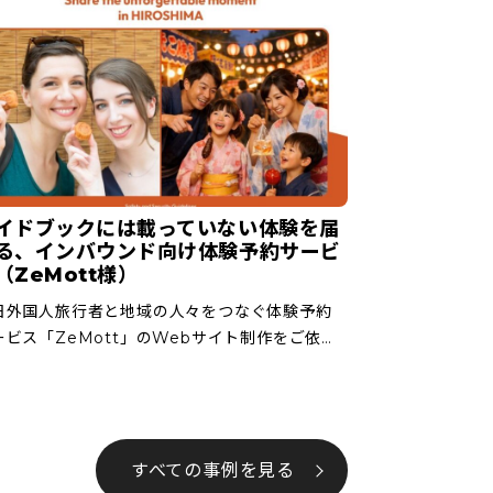
イドブックには載っていない体験を届
る、インバウンド向け体験予約サービ
（ZeMott様）
日外国人旅行者と地域の人々をつなぐ体験予約
ービス「ZeMott」のWebサイト制作をご依頼
ただきました。 ZeMottは、一般的なガイドツ
ーとは異なり、地域の人々を「ガイド」ではな
TOMODACH […]
すべての事例を見る