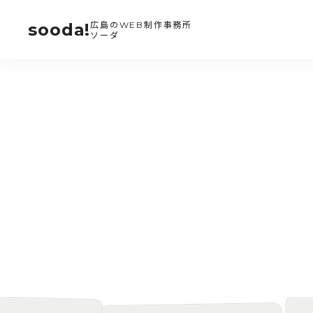
sooda!
広島のWEB制作事務所
ソーダ